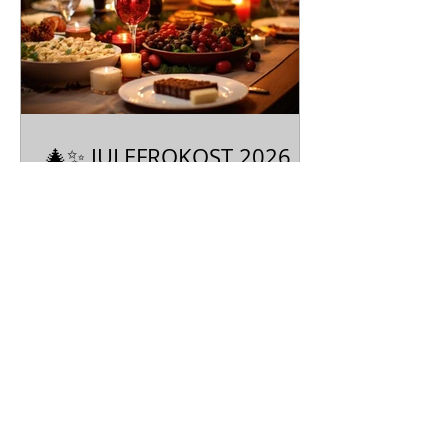
Skyttehushaven KING LEAR En
absurd kamp i familien! I et vanvittigt
forsøg på at dele sit land mellem
sine tre døtre, mister den
legendariske og berygtede
🎄✨ JULEFROKOST 2026 PÅ
SKYTTEHUSET ✨🎄
Julen nærmer sig – og vi er klar til at
skabe en aften fyldt med hygge, god
mad og festlig stemning! ❤️ Hos
Skyttehuset byder vi både private og
virksomheder velkommen til årets
julefrokost. For mindre
virksomheder tilbyder vi vores
Åbningstider:
populære åbne julefrokoster – så I
Mandag: Lukket
kan fejre julen sammen med andre i
Tirsdag til Søndag: 11.00-17.00
hyggelige rammer 🎅🎶 📅 Datoer: 27
Køkkenet