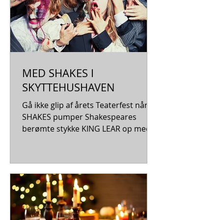
MED SHAKES I
SKYTTEHUSHAVEN
Gå ikke glip af årets Teaterfest når
SHAKES pumper Shakespeares
berømte stykke KING LEAR op med
vanligt overdådige kostumer,
aggressiv familiefejde og sexet
inderlig 70’er-musik. I Vejle er det
sjette gang Vejle Kommune og
TeaterVejle inviterer til en dejlig
sommeraften i Skyttehushaven!
Fredag den 7. august 2026 kl. 18.30