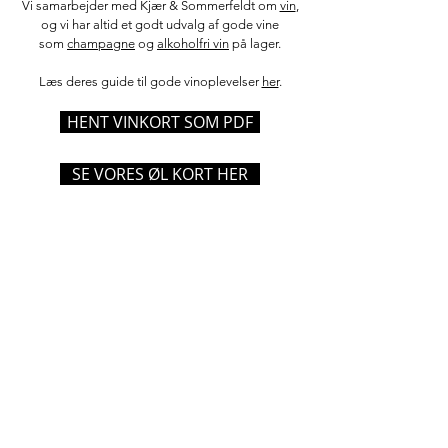
Vi samarbejder med Kjær & Sommerfeldt om
vin
,
og vi har altid et godt udvalg af gode vine
som
champagne
og
alkoholfri vin
på lager.
Læs deres guide til gode vinoplevelser
her
.
HENT VINKORT SOM PDF
SE VORES ØL KORT HER
Åbningstider:
Mandag: Lukket
Tirsdag til Søndag: 11.00-17.00
Køkkenet
Mandag: Lukket
Tirsdag til Søndag: 11.30-16.30
Selskaber / event efter aftale
Info: