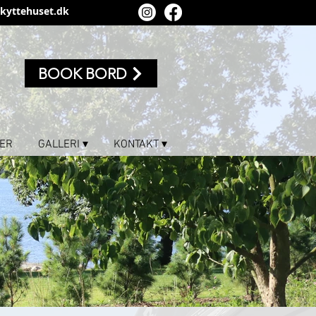
kyttehuset.dk
BOOK BORD
ER
GALLERI ▾
KONTAKT ▾