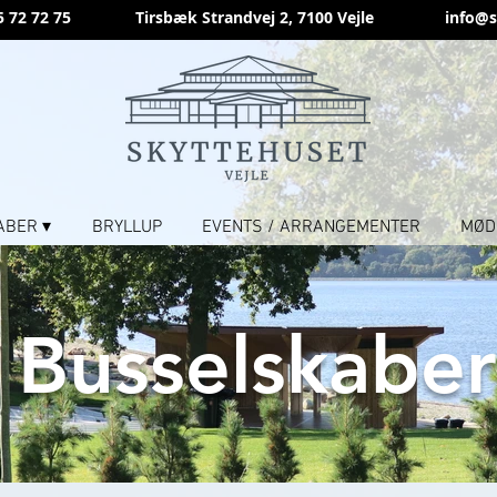
5 72 72 75
Tirsbæk Strandvej 2, 7100 Vejle
info@s
ABER ▾
BRYLLUP
EVENTS / ARRANGEMENTER
MØD
Busselskaber