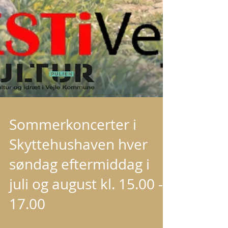
Sommerkoncerter i
Skyttehushaven hver
søndag eftermiddag i
juli og august kl. 15.00 -