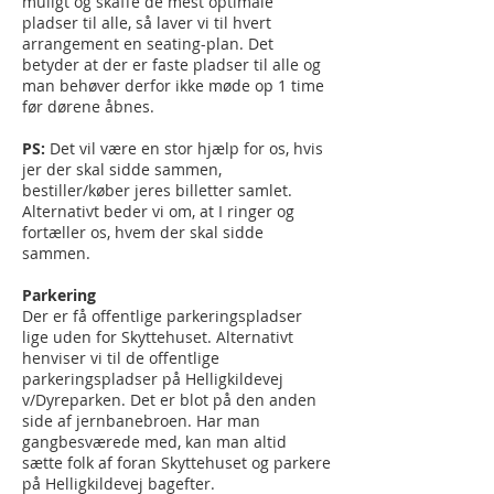
muligt og skaffe de mest optimale
pladser til alle, så laver vi til hvert
arrangement en seating-plan. Det
betyder at der er faste pladser til alle og
man behøver derfor ikke møde op 1 time
før dørene åbnes.
PS:
Det vil være en stor hjælp for os, hvis
jer der skal sidde sammen,
bestiller/køber jeres billetter samlet.
Alternativt beder vi om, at I ringer og
fortæller os, hvem der skal sidde
sammen.
Parkering
Der er få offentlige parkeringspladser
lige uden for Skyttehuset. Alternativt
henviser vi til de offentlige
parkeringspladser på Helligkildevej
v/Dyreparken. Det er blot på den anden
side af jernbanebroen. Har man
gangbesværede med, kan man altid
sætte folk af foran Skyttehuset og parkere
på Helligkildevej bagefter.